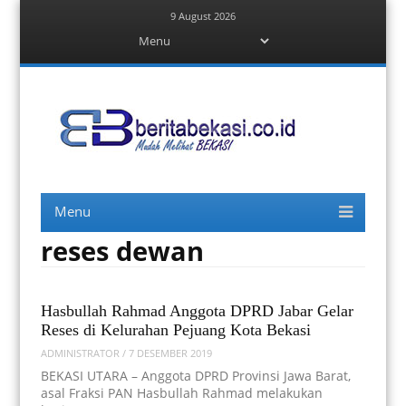
9 August 2026
Menu
Skip
to
content
Berita Bekasi
Mudah Melihat Bekasi
Menu
Skip
to
content
reses dewan
Hasbullah Rahmad Anggota DPRD Jabar Gelar
Reses di Kelurahan Pejuang Kota Bekasi
ADMINISTRATOR
/
7 DESEMBER 2019
BEKASI UTARA – Anggota DPRD Provinsi Jawa Barat,
asal Fraksi PAN Hasbullah Rahmad melakukan