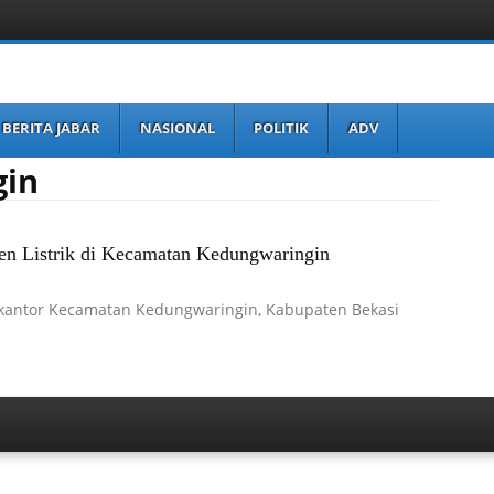
BERITA JABAR
NASIONAL
POLITIK
ADV
gin
en Listrik di Kecamatan Kedungwaringin
kantor Kecamatan Kedungwaringin, Kabupaten Bekasi