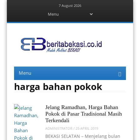
7 August 2026
Menu
Skip
to
content
Berita Bekasi
Mudah Melihat Bekasi
Menu
Skip
to
content
harga bahan pokok
Jelang Ramadhan, Harga Bahan
Pokok di Pasar Tradisional Masih
Terkendali
ADMINISTRATOR
/
25 APRIL 2019
BEKASI SELATAN – Menjelang bulan