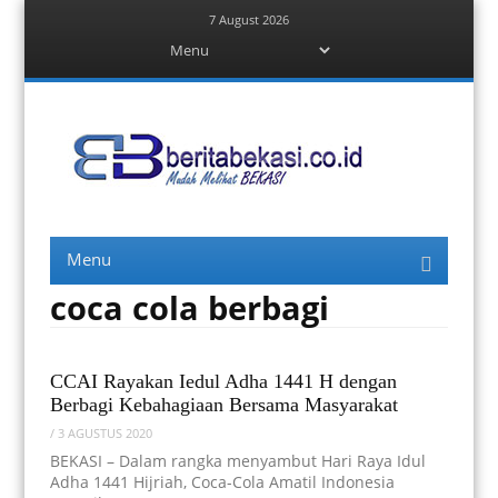
7 August 2026
Menu
Skip
to
content
Berita Bekasi
Mudah Melihat Bekasi
Menu
Skip
to
content
coca cola berbagi
CCAI Rayakan Iedul Adha 1441 H dengan
Berbagi Kebahagiaan Bersama Masyarakat
/
3 AGUSTUS 2020
BEKASI – Dalam rangka menyambut Hari Raya Idul
Adha 1441 Hijriah, Coca-Cola Amatil Indonesia