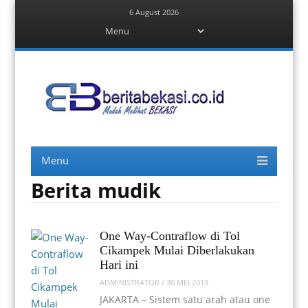
6 August 2026
Menu
Skip
to
content
Berita Bekasi
Mudah Melihat Bekasi
Menu
Skip
to
content
Berita mudik
One Way-Contraflow di Tol
Cikampek Mulai Diberlakukan
Hari ini
ADMINISTRATOR
/
30 MEI 2019
JAKARTA – Sistem satu arah atau one