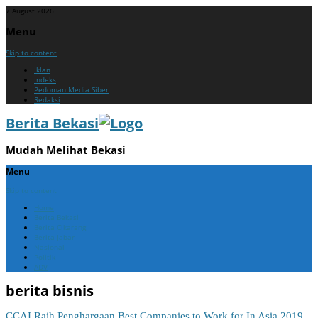
7 August 2026
Menu
Skip to content
Iklan
Indeks
Pedoman Media Siber
Redaksi
Berita Bekasi
Mudah Melihat Bekasi
Menu
Skip to content
Home
Berita Bekasi
Berita Cikarang
Berita Jabar
Nasional
Politik
ADV
berita bisnis
CCAI Raih Penghargaan Best Companies to Work for In Asia 2019