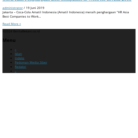
administrator
/
19 Juni 2019
Jakarta – Coca-Cola Amatil Indonesia (Amatil Indonesia) meraih penghargaan “HR Asia
Best Companies to Work…
Read More »
©2024 BeritaBekasi.co.id
Menu
–
Iklan
Indeks
Pedoman Media Siber
Redaksi
–