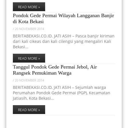
READ MORE »
Pondok Gede Permai Wilayah Langganan Banjir
di Kota Bekasi
/
20 NOVEMBER 2014
BERITABEKASI.CO.ID. JATI ASIH – Pasca banjir kiriman
dari kali cikeas dan kali cilengsi yang mengaliri Kali
Bekasi…
READ MORE »
Tanggul Pondok Gede Permai Jebol, Air
Rangsek Pemukiman Warga
/
20 NOVEMBER 2014
BERITABEKASI.CO.ID, JATI ASIH – Sejumlah warga
Perumahan Pondok Gede Permai (PGP), Kecamatan
Jatiasih, Kota Bekasi…
READ MORE »