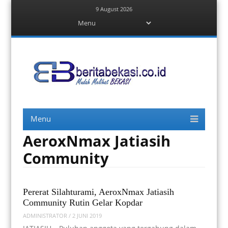
9 August 2026
Menu
Skip
to
content
Berita Bekasi
Mudah Melihat Bekasi
Menu
Skip
to
content
AeroxNmax Jatiasih
Community
Pererat Silahturami, AeroxNmax Jatiasih
Community Rutin Gelar Kopdar
ADMINISTRATOR
/
2 JUNI 2019