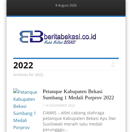
8 August 2026
Menu
Skip
to
content
Berita Bekasi
Mudah Melihat Bekasi
Menu
Skip
2022
to
content
Archives for 2022.
Petanque Kabupaten Bekasi
Sumbang 1 Medali Porprov 2022
/
14 NOVEMBER 2022
CIAMIS – Atlet cabang olahraga
petanque Kabupaten Bekasi Ayu Dwi
Susilowati meraih satu medali
perungggu…