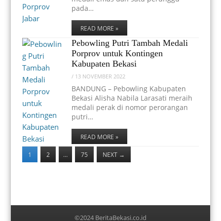
pada…
READ MORE »
Pebowling Putri Tambah Medali
Porprov untuk Kontingen
Kabupaten Bekasi
/
13 NOVEMBER 2022
BANDUNG – Pebowling Kabupaten
Bekasi Alisha Nabila Larasati meraih
medali perak di nomor perorangan
putri…
READ MORE »
1
2
…
75
NEXT
→
©2024 BeritaBekasi.co.id